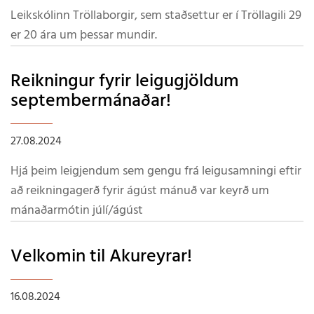
Leikskólinn Tröllaborgir, sem staðsettur er í Tröllagili 29
er 20 ára um þessar mundir.
Reikningur fyrir leigugjöldum
septembermánaðar!
27.08.2024
Hjá þeim leigjendum sem gengu frá leigusamningi eftir
að reikningagerð fyrir ágúst mánuð var keyrð um
mánaðarmótin júlí/ágúst
Velkomin til Akureyrar!
16.08.2024