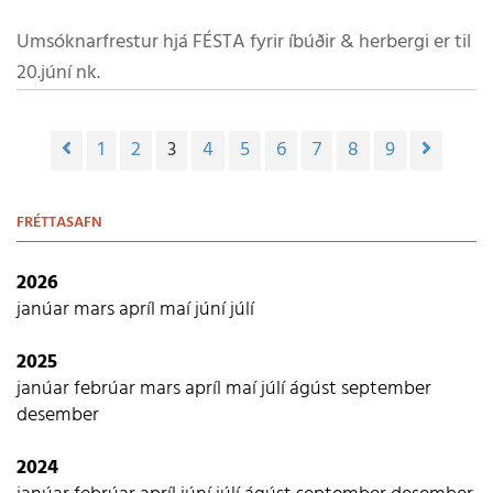
Umsóknarfrestur hjá FÉSTA fyrir íbúðir & herbergi er til
20.júní nk.
1
2
3
4
5
6
7
8
9
FRÉTTASAFN
2026
janúar
mars
apríl
maí
júní
júlí
2025
janúar
febrúar
mars
apríl
maí
júlí
ágúst
september
desember
2024