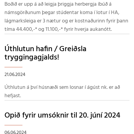
Boðið er upp á að leigja þriggja herbergja íbúð á
námsgörðunum þegar stúdentar koma í lotur í HA,
lágmarksleiga er 3 nætur og er kostnaðurinn fyrir þann
tíma 44.400,-* og 11.100,-* fyrir hverja aukanótt.
Úthlutun hafin / Greiðsla
tryggingagjalds!
21.06.2024
Úthlutun á því húsnæði sem losnar í ágúst nk. er að
hefjast.
Opið fyrir umsóknir til 20. júní 2024
06.06.2024