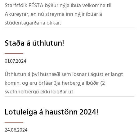
Starfsfólk FÉSTA býður nýja íbúa velkomna til
Akureyrar, en nú streyma inn nýjir íbúar á
stúdentagarðana okkar.
Staða á úthlutun!
01.07.2024
Úthlutun á því húsnæði sem losnar í ágúst er langt
komin, og eru örfáar 3ja herbergja íbúðir (2
svefnherbergi) ekki leigðar út.
Lotuleiga á haustönn 2024!
24.06.2024