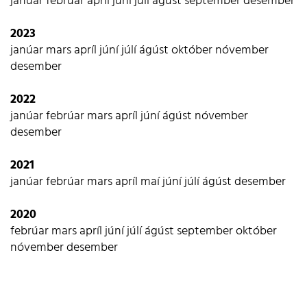
janúar
febrúar
apríl
júní
júlí
ágúst
september
desember
2023
janúar
mars
apríl
júní
júlí
ágúst
október
nóvember
desember
2022
janúar
febrúar
mars
apríl
júní
ágúst
nóvember
desember
2021
janúar
febrúar
mars
apríl
maí
júní
júlí
ágúst
desember
2020
febrúar
mars
apríl
júní
júlí
ágúst
september
október
nóvember
desember