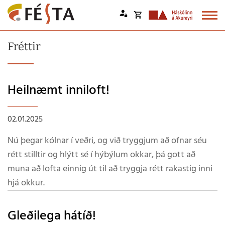
Opna
körfu
Endurheimta lykilorð
Fréttir
Karfan þín
Loka
körfu
Heilnæmt inniloft!
Karfan er tóm.
02.01.2025
Nú þegar kólnar í veðri, og við tryggjum að ofnar séu
rétt stilltir og hlýtt sé í hýbýlum okkar, þá gott að
muna að lofta einnig út til að tryggja rétt rakastig inni
hjá okkur.
Gleðilega hátíð!