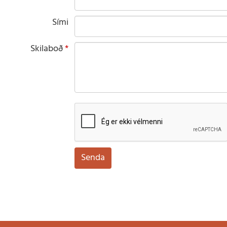
Sími
Skilaboð
reCaptcha