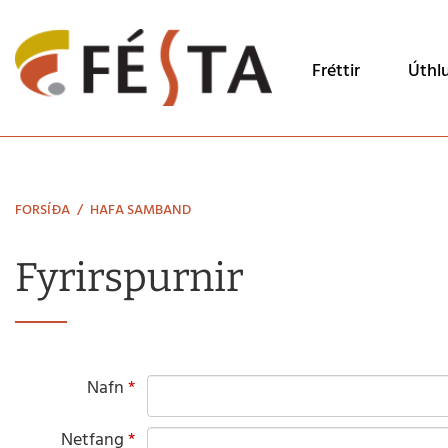
Leita
Fréttir
Úthl
FORSÍÐA
/
HAFA SAMBAND
Fyrirspurnir
Nafn
Netfang