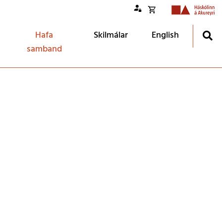
Opna
körfu
Hafa
Skilmálar
English
samband
Loka
körfu