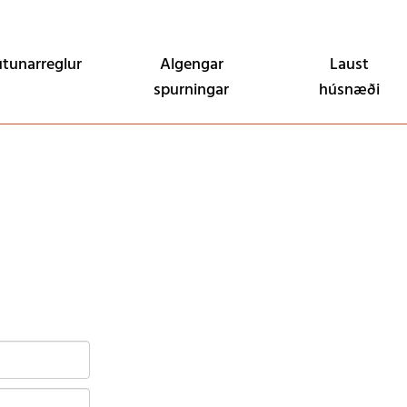
Endurheimta lykilorð
utunarreglur
Algengar
Laust
spurningar
húsnæði
Karfan þín
Karfan er tóm.