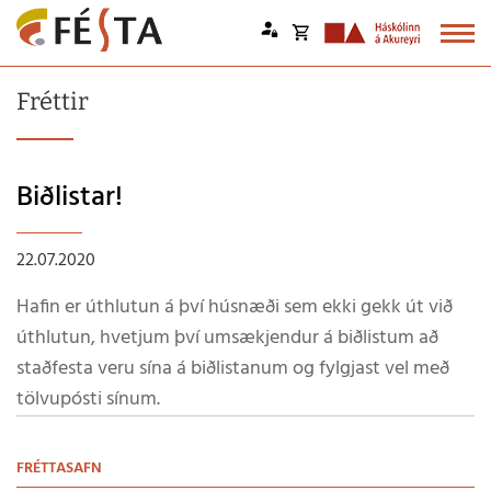
Opna
körfu
Endurheimta lykilorð
Fréttir
Karfan þín
Loka
körfu
Biðlistar!
Karfan er tóm.
22.07.2020
Hafin er úthlutun á því húsnæði sem ekki gekk út við
úthlutun, hvetjum því umsækjendur á biðlistum að
staðfesta veru sína á biðlistanum og fylgjast vel með
tölvupósti sínum.
FRÉTTASAFN