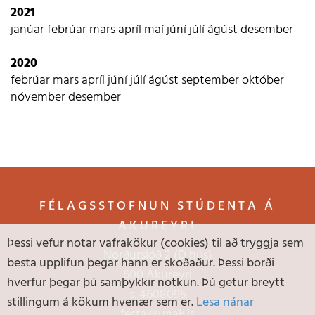
2021
janúar
febrúar
mars
apríl
maí
júní
júlí
ágúst
desember
2020
febrúar
mars
apríl
júní
júlí
ágúst
september
október
nóvember
desember
FÉLAGSSTOFNUN STÚDENTA Á
AKUREYRI
Þessi vefur notar vafrakökur (cookies) til að tryggja sem
Norðurslóð 2 (D hús)
besta upplifun þegar hann er skoðaður. Þessi borði
600 Akureyri
hverfur þegar þú samþykkir notkun. Þú getur breytt
s.
4608095
stillingum á kökum hvenær sem er.
Lesa nánar
festa@unak.is