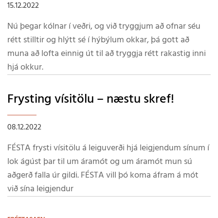
15.12.2022
Nú þegar kólnar í veðri, og við tryggjum að ofnar séu
rétt stilltir og hlýtt sé í hýbýlum okkar, þá gott að
muna að lofta einnig út til að tryggja rétt rakastig inni
hjá okkur.
Frysting vísitölu – næstu skref!
08.12.2022
FÉSTA frysti vísitölu á leiguverði hjá leigjendum sínum í
lok ágúst þar til um áramót og um áramót mun sú
aðgerð falla úr gildi. FÉSTA vill þó koma áfram á mót
við sína leigjendur