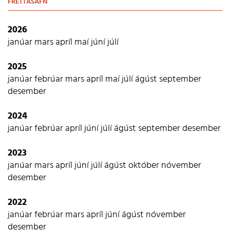
FRÉTTASAFN
2026
janúar
mars
apríl
maí
júní
júlí
2025
janúar
febrúar
mars
apríl
maí
júlí
ágúst
september
desember
2024
janúar
febrúar
apríl
júní
júlí
ágúst
september
desember
2023
janúar
mars
apríl
júní
júlí
ágúst
október
nóvember
desember
2022
janúar
febrúar
mars
apríl
júní
ágúst
nóvember
desember