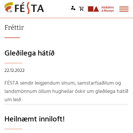
Opna
körfu
Endurheimta lykilorð
Fréttir
Karfan þín
Loka
körfu
Gleðilega hátíð
Karfan er tóm.
22.12.2022
FÉSTA sendir leigjendum sínum, samstarfsaðilum og
landsmönnum öllum hugheilar óskir um gleðilega hátíð
um leið
Heilnæmt inniloft!