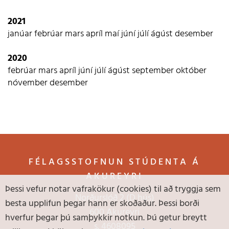
2021
janúar
febrúar
mars
apríl
maí
júní
júlí
ágúst
desember
2020
febrúar
mars
apríl
júní
júlí
ágúst
september
október
nóvember
desember
FÉLAGSSTOFNUN STÚDENTA Á
AKUREYRI
Þessi vefur notar vafrakökur (cookies) til að tryggja sem
Norðurslóð 2 (D hús)
besta upplifun þegar hann er skoðaður. Þessi borði
600 Akureyri
hverfur þegar þú samþykkir notkun. Þú getur breytt
s.
4608095