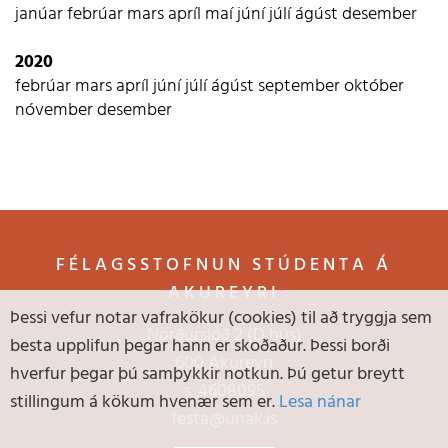
janúar
febrúar
mars
apríl
maí
júní
júlí
ágúst
desember
2020
febrúar
mars
apríl
júní
júlí
ágúst
september
október
nóvember
desember
FÉLAGSSTOFNUN STÚDENTA Á
AKUREYRI
Þessi vefur notar vafrakökur (cookies) til að tryggja sem
Norðurslóð 2 (D hús)
besta upplifun þegar hann er skoðaður. Þessi borði
600 Akureyri
hverfur þegar þú samþykkir notkun. Þú getur breytt
s.
4608095
stillingum á kökum hvenær sem er.
Lesa nánar
festa@unak.is