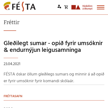
Opna
körfu
Endurheimta lykilorð
Fréttir
Karfan þín
Loka
körfu
Gleðilegt sumar - opið fyrir umsóknir
Karfan er tóm.
& endurnýjun leigusamninga
23.04.2021
FÉSTA óskar öllum gleðilegs sumars og minnir á að opið
er fyrir umsóknir fyrir komandi skólaár.
FRÉTTASAFN