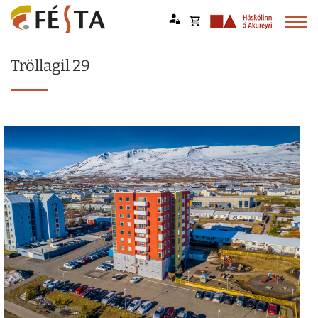
Opna
körfu
Endurheimta lykilorð
Tröllagil 29
Karfan þín
Loka
körfu
Karfan er tóm.