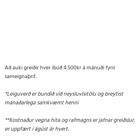
Að auki greiðir hver íbúð 4.500kr á mánuði fyrir
sameignaþrif.
*Leiguverð er bundið við neysluvísitölu og breytist
mánaðarlega samkvæmt henni
**Kostnaður vegna hita og rafmagns er jafnar greiðslur,
er uppfært í ágúst ár hvert.