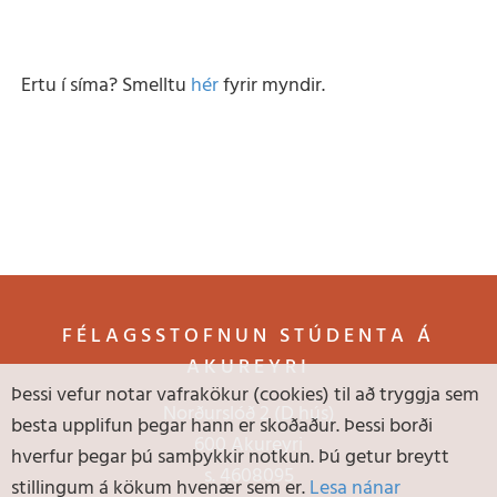
Ertu í síma? Smelltu
hér
fyrir myndir.
FÉLAGSSTOFNUN STÚDENTA Á
AKUREYRI
Þessi vefur notar vafrakökur (cookies) til að tryggja sem
Norðurslóð 2 (D hús)
besta upplifun þegar hann er skoðaður. Þessi borði
600 Akureyri
hverfur þegar þú samþykkir notkun. Þú getur breytt
s.
4608095
stillingum á kökum hvenær sem er.
Lesa nánar