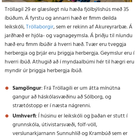
Tröllagil 29 er glæsilegt níu hæða fjölbýlishús með 35
íbúðum. Á fyrstu og annarri hæð er fimm deilda
leikskóli,
Tröllaborgir
, sem er rekinn af Akureyrarbæ. Á
jarðhæð er hjóla- og vagnageymsla. Á þriðju til níundu
hæð eru fimm íbúðir á hverri hæð. Tvær eru tveggja
herbergja og þrjár eru þriggja herbergja. Geymslur eru í
hverri íbúð. Athugið að í myndaalbúmi hér til hægri eru
myndir úr þriggja herbergja íbúð.
Samgöngur
: Frá Tröllagili er um átta mínútna
gangur að háskólasvæðinu að Sólborg, og
strætóstopp er í næsta nágrenni.
Umhverfi
: Í húsinu er leikskóli og þaðan er stutt í
grunnskóla, útivistarsvæði, folf-völl,
verslunarkjarnann Sunnuhlíð og Krambúð sem er