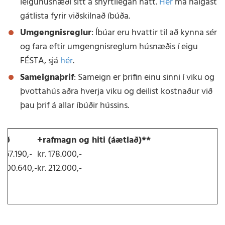
leiguhúsnæði sitt á snyrtilegan hátt.
Hér
má nálgast
gátlista fyrir viðskilnað íbúða.
Umgengnisreglur
: Íbúar eru hvattir til að kynna sér
og fara eftir umgengnisreglum húsnæðis í eigu
FÉSTA, sjá
hér
.
Sameignaþrif
: Sameign er þrifin einu sinni í viku og
þvottahús aðra hverja viku og deilist kostnaður við
þau þrif á allar íbúðir hússins.
erð
+rafmagn og hiti (áætlað)**
. 167.190,-
kr. 178.000,-
. 200.640,-
kr. 212.000,-