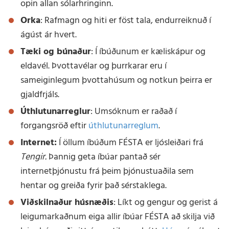
opin allan sólarhringinn.
Orka
: Rafmagn og hiti er föst tala, endurreiknuð í
ágúst ár hvert.
Tæki og búnaður
: Í íbúðunum er kæliskápur og
eldavél. Þvottavélar og þurrkarar eru í
sameiginlegum þvottahúsum og notkun þeirra er
gjaldfrjáls.
Úthlutunarreglur
: Umsóknum er raðað í
forgangsröð eftir
úthlutunarreglum
.
Internet:
Í öllum íbúðum FÉSTA er ljósleiðari frá
Tengir.
Þannig geta íbúar pantað sér
internetþjónustu frá þeim þjónustuaðila sem
hentar og greiða fyrir það sérstaklega.
Viðskilnaður húsnæðis
: Líkt og gengur og gerist á
leigumarkaðnum eiga allir íbúar FÉSTA að skilja við