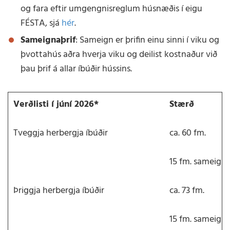
og fara eftir umgengnisreglum húsnæðis í eigu
FÉSTA, sjá
hér
.
Sameignaþrif
: Sameign er þrifin einu sinni í viku og
þvottahús aðra hverja viku og deilist kostnaður við
þau þrif á allar íbúðir hússins.
Verðlisti í júní 2026*
Stærð
Tveggja herbergja íbúðir
ca. 60 fm.
15 fm. sameign.
Þriggja herbergja íbúðir
ca. 73 fm.
15 fm. sameign.