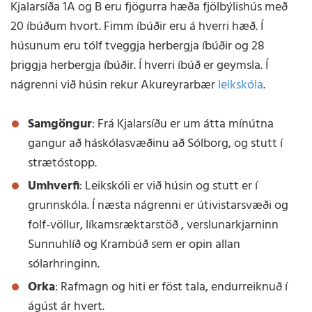
Kjalarsíða 1A og B eru fjögurra hæða fjölbýlishús með
20 íbúðum hvort. Fimm íbúðir eru á hverri hæð. Í
húsunum eru tólf tveggja herbergja íbúðir og 28
þriggja herbergja íbúðir. Í hverri íbúð er geymsla. Í
nágrenni við húsin rekur Akureyrarbær
leikskóla
.
Samgöngur
: Frá Kjalarsíðu er um átta mínútna
gangur að háskólasvæðinu að Sólborg, og stutt í
strætóstopp.
Umhverfi
: Leikskóli er við húsin og stutt er í
grunnskóla. Í næsta nágrenni er útivistarsvæði og
folf-völlur, líkamsræktarstöð , verslunarkjarninn
Sunnuhlíð og Krambúð sem er opin allan
sólarhringinn.
Orka
: Rafmagn og hiti er föst tala, endurreiknuð í
ágúst ár hvert.