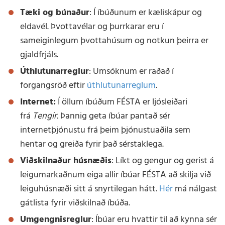
Tæki og búnaður
: Í íbúðunum er kæliskápur og
eldavél. Þvottavélar og þurrkarar eru í
sameiginlegum þvottahúsum og notkun þeirra er
gjaldfrjáls.
Úthlutunarreglur
: Umsóknum er raðað í
forgangsröð eftir
úthlutunarreglum
.
Internet:
Í öllum íbúðum FÉSTA er ljósleiðari
frá
Tengir.
Þannig geta íbúar pantað sér
internetþjónustu frá þeim þjónustuaðila sem
hentar og greiða fyrir það sérstaklega.
Viðskilnaður húsnæðis
: Líkt og gengur og gerist á
leigumarkaðnum eiga allir íbúar FÉSTA að skilja við
leiguhúsnæði sitt á snyrtilegan hátt.
Hér
má nálgast
gátlista fyrir viðskilnað íbúða.
Umgengnisreglur
: Íbúar eru hvattir til að kynna sér