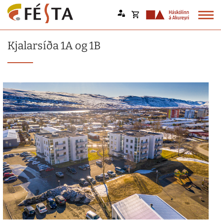
Opna
körfu
Endurheimta lykilorð
Kjalarsíða 1A og 1B
Karfan þín
Loka
körfu
Karfan er tóm.