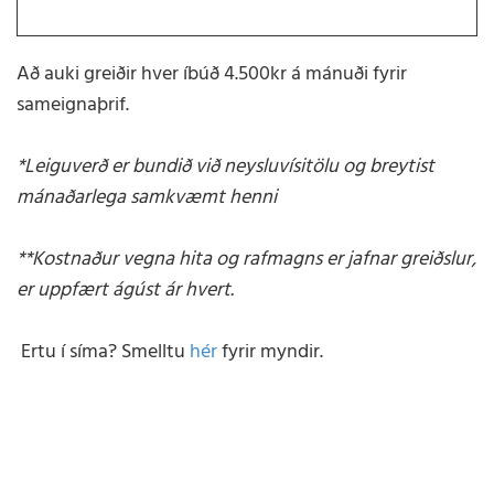
Að auki greiðir hver íbúð 4.500kr á mánuði fyrir
sameignaþrif.
*Leiguverð er bundið við neysluvísitölu og breytist
mánaðarlega samkvæmt henni
**Kostnaður vegna hita og rafmagns er jafnar greiðslur,
er uppfært ágúst ár hvert.
Ertu í síma? Smelltu
hér
fyrir myndir.